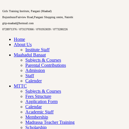
Girls Training Institute, Pangani (Maahad)
Bujumbura/Fairview Road,Pangani Shopping centre, Nairobi
gtip-maahad@hotmail.com
0728971376 / 0731370366 / 0701953039 / 0773280226
Home
About Us
Institute Staff
Maahadul Banaat
Subjects & Courses
Parental Contributions
Admission
Staff
Calender
MTTC
Subjects & Courses
Fees Structure
Application Form
Calendar
Academic Staff
Membership
Madrassa Teacher Training
Scholarship