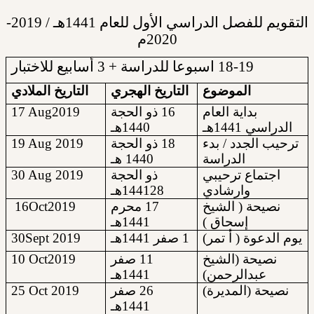
التقويم للفصل الدراسي الأول للعام 1441هـ / 2019-
2020م
18-19 اسبوعا للدراسة + 3 أسابيع للاختبار
الموضوع
التاريخ الهجري
التاريخ الملادي
17
Aug2019
16 ذو الحجة
بداية العام
الدراسي 1441هـ
1440هـ
19 Aug 20
19
18 ذو الحجة
ترحيب الجدد / بدء
الدراسة
1440 هـ
30 Aug 20
19
ذو الحجة
اجتماع ترحيبي
1441هـ
28
وارشادي
16
Oct20
19
17 محرم
نصيحة ( الشيخ
إسحاق )
1441هـ
30
Sept
20
19
1 صفر 1441هـ
يوم الدعوة ( أ تمر)
1
0
Oct2019
11 صفر
نصيحة (الشيخ
عبدالرحمن)
1441هـ
2
5
Oct
2019
26 صفر
نصيحة (المديرة)
1441هـ