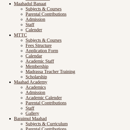
Maahadul Banaat
Subjects & Courses
Parental Contributions
Admission
Staff
Calender
MTTC
Subjects & Courses
Fees Structure
Application Form
Calendar
Academic Staff
Membership
Madrassa Teacher Training
Scholarship
Maahad Academy
Academics
Admission
Academic Calender
Parental Contributions
Staff
Gallery
Baraimul Maahad
Subjects & Curriculum
Parental Contributions